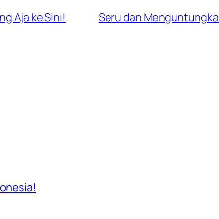
g Aja ke Sini!
Seru dan Menguntungkan
donesia!