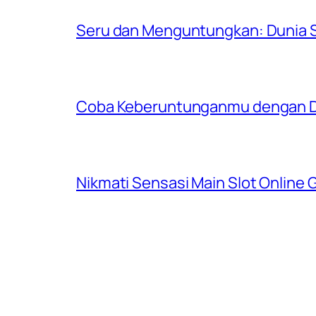
Seru dan Menguntungkan: Dunia Sl
Coba Keberuntunganmu dengan De
Nikmati Sensasi Main Slot Online G