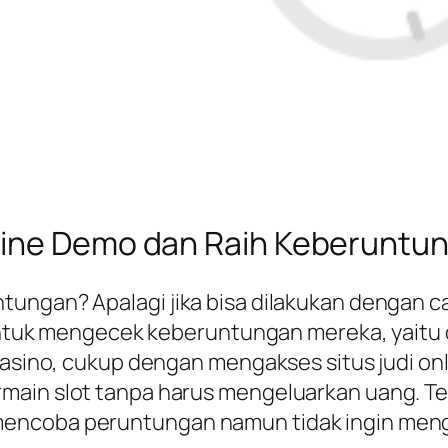
line Demo dan Raih Keberuntu
ungan? Apalagi jika bisa dilakukan dengan car
ru untuk mengecek keberuntungan mereka, yait
 kasino, cukup dengan mengakses situs judi on
main slot tanpa harus mengeluarkan uang. Te
encoba peruntungan namun tidak ingin menga