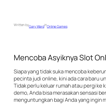
Written by
in
Gary Ward
Online Games
Mencoba Asyiknya Slot On
Siapa yang tidak suka mencoba keberunt
pecinta judi online, kini ada cara ba
Tidak perlu keluar rumah atau pergi ke
demo, Anda bisa merasakan sensasi ber
menguntungkan bagi Anda yang ingin m