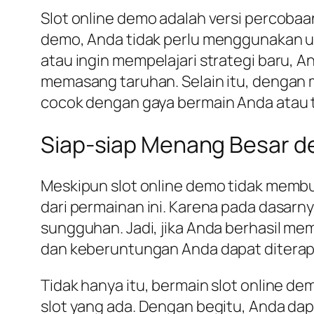
Slot online demo adalah versi percobaan
demo, Anda tidak perlu menggunakan ua
atau ingin mempelajari strategi baru, 
memasang taruhan. Selain itu, dengan 
cocok dengan gaya bermain Anda atau t
Siap-siap Menang Besar d
Meskipun slot online demo tidak membu
dari permainan ini. Karena pada dasar
sungguhan. Jadi, jika Anda berhasil m
dan keberuntungan Anda dapat diterap
Tidak hanya itu, bermain slot online 
slot yang ada. Dengan begitu, Anda d