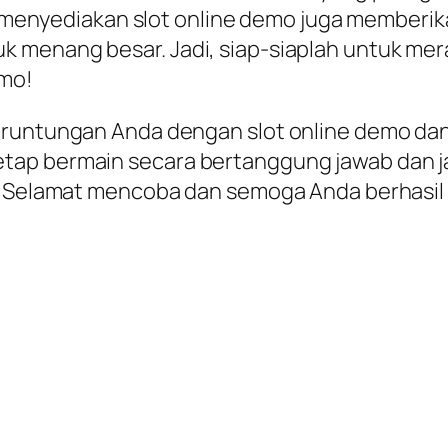
ang menyediakan slot online demo juga member
k menang besar. Jadi, siap-siaplah untuk m
emo!
eruntungan Anda dengan slot online demo dan
ap bermain secara bertanggung jawab dan jan
s. Selamat mencoba dan semoga Anda berhasi