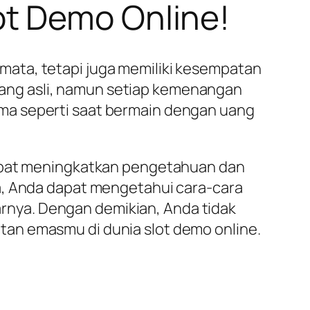
t Demo Online!
mata, tetapi juga memiliki kesempatan
ang asli, namun setiap kemenangan
ma seperti saat bermain dengan uang
dapat meningkatkan pengetahuan dan
a, Anda dapat mengetahui cara-cara
nya. Dengan demikian, Anda tidak
an emasmu di dunia slot demo online.