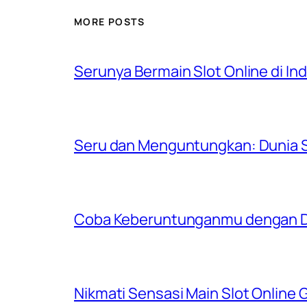
MORE POSTS
Serunya Bermain Slot Online di In
Seru dan Menguntungkan: Dunia Sl
Coba Keberuntunganmu dengan De
Nikmati Sensasi Main Slot Online G