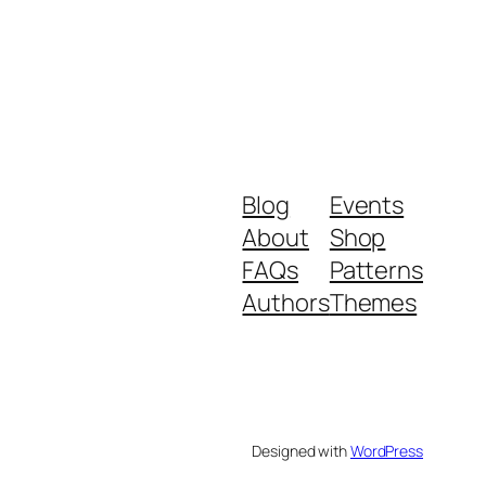
Blog
Events
About
Shop
FAQs
Patterns
Authors
Themes
Designed with
WordPress