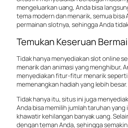
mengeluarkan uang, Anda bisa langsung 
tema modern dan menarik, semua bisa And
permainan slotnya, sehingga Anda tida
Temukan Keseruan Bermain 
Tidak hanya menyediakan slot online se
menarik dan animasi yang menghibur, And
menyediakan fitur-fitur menarik seper
memenangkan hadiah yang lebih besar.
Tidak hanya itu, situs ini juga menyed
Anda bisa memilih jumlah taruhan yang
khawatir kehilangan banyak uang. Selain
dengan teman Anda, sehingga semakin