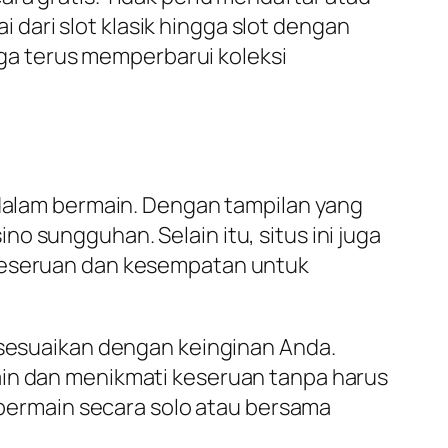
dari slot klasik hingga slot dengan
juga terus memperbarui koleksi
 dalam bermain. Dengan tampilan yang
o sungguhan. Selain itu, situs ini juga
 keseruan dan kesempatan untuk
disesuaikan dengan keinginan Anda.
ain dan menikmati keseruan tanpa harus
k bermain secara solo atau bersama