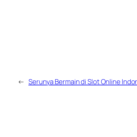
←
Serunya Bermain di Slot Online Indo