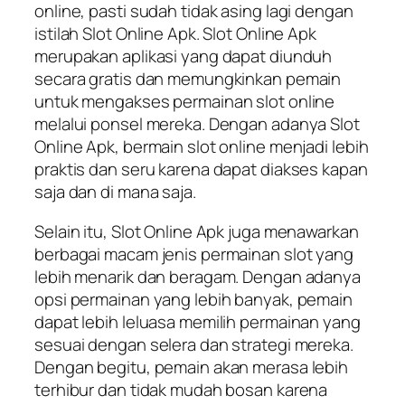
online, pasti sudah tidak asing lagi dengan
istilah Slot Online Apk. Slot Online Apk
merupakan aplikasi yang dapat diunduh
secara gratis dan memungkinkan pemain
untuk mengakses permainan slot online
melalui ponsel mereka. Dengan adanya Slot
Online Apk, bermain slot online menjadi lebih
praktis dan seru karena dapat diakses kapan
saja dan di mana saja.
Selain itu, Slot Online Apk juga menawarkan
berbagai macam jenis permainan slot yang
lebih menarik dan beragam. Dengan adanya
opsi permainan yang lebih banyak, pemain
dapat lebih leluasa memilih permainan yang
sesuai dengan selera dan strategi mereka.
Dengan begitu, pemain akan merasa lebih
terhibur dan tidak mudah bosan karena