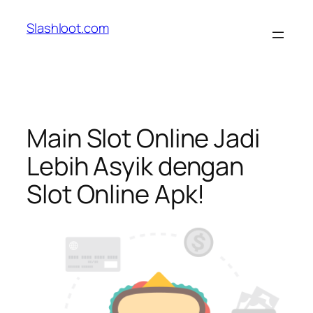
Skip
Slashloot.com
to
content
Main Slot Online Jadi
Lebih Asyik dengan
Slot Online Apk!