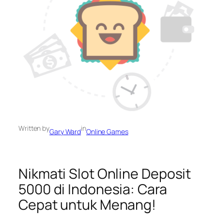
Written by
in
Gary Ward
Online Games
Nikmati Slot Online Deposit
5000 di Indonesia: Cara
Cepat untuk Menang!