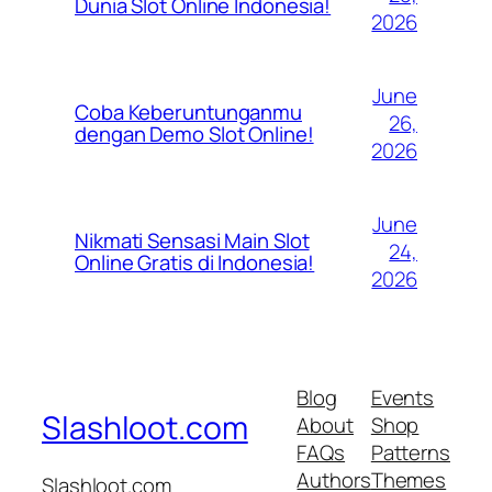
Dunia Slot Online Indonesia!
2026
June
Coba Keberuntunganmu
26,
dengan Demo Slot Online!
2026
June
Nikmati Sensasi Main Slot
24,
Online Gratis di Indonesia!
2026
Blog
Events
Slashloot.com
About
Shop
FAQs
Patterns
Authors
Themes
Slashloot.com