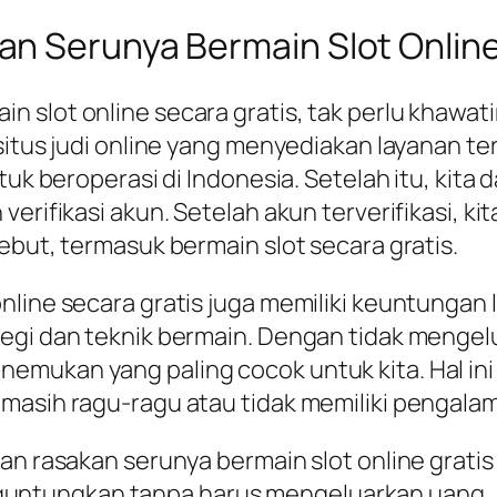
n Serunya Bermain Slot Online 
 slot online secara gratis, tak perlu khawat
situs judi online yang menyediakan layanan te
ntuk beroperasi di Indonesia. Setelah itu, kit
verifikasi akun. Setelah akun terverifikasi, 
ebut, termasuk bermain slot secara gratis.
nline secara gratis juga memiliki keuntungan
tegi dan teknik bermain. Dengan tidak menge
emukan yang paling cocok untuk kita. Hal in
 masih ragu-ragu atau tidak memiliki pengal
an rasakan serunya bermain slot online grati
ntungkan tanpa harus mengeluarkan uang. Ja