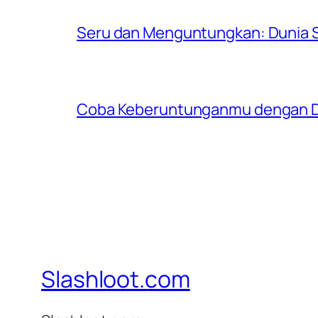
Seru dan Menguntungkan: Dunia Sl
Coba Keberuntunganmu dengan De
Slashloot.com