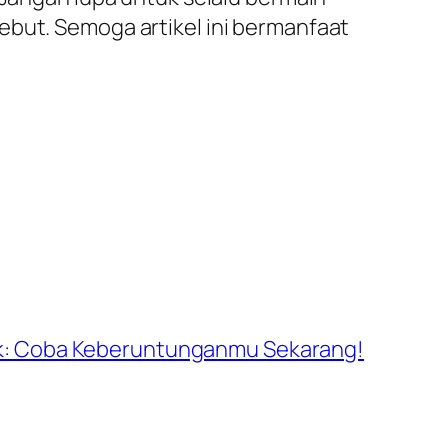
ebut. Semoga artikel ini bermanfaat
aik: Coba Keberuntunganmu Sekarang!