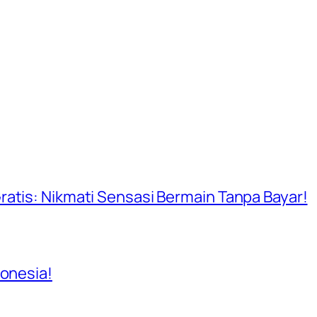
ratis: Nikmati Sensasi Bermain Tanpa Bayar!
donesia!