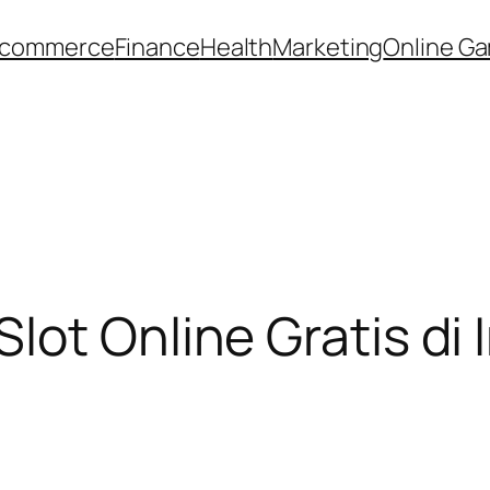
-commerce
Finance
Health
Marketing
Online G
lot Online Gratis di 