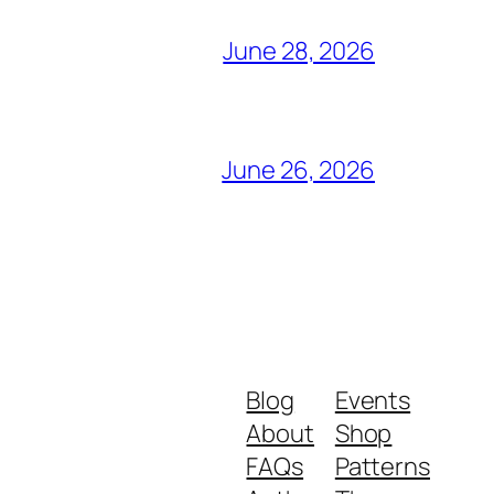
June 28, 2026
June 26, 2026
Blog
Events
About
Shop
FAQs
Patterns