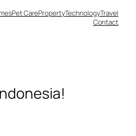
ames
Pet Care
Property
Technology
Travel
Contact
Indonesia!