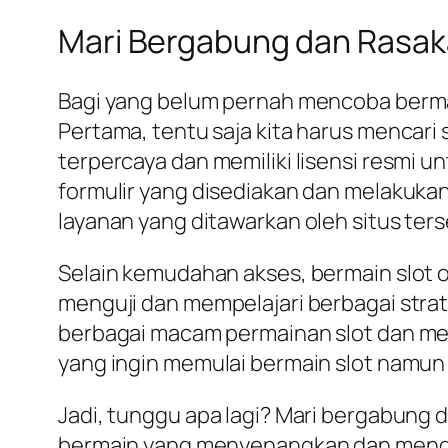
Mari Bergabung dan Rasaka
Bagi yang belum pernah mencoba bermain
Pertama, tentu saja kita harus mencari 
terpercaya dan memiliki lisensi resmi u
formulir yang disediakan dan melakukan 
layanan yang ditawarkan oleh situs ters
Selain kemudahan akses, bermain slot o
menguji dan mempelajari berbagai stra
berbagai macam permainan slot dan men
yang ingin memulai bermain slot namun
Jadi, tunggu apa lagi? Mari bergabung d
bermain yang menyenangkan dan mengu