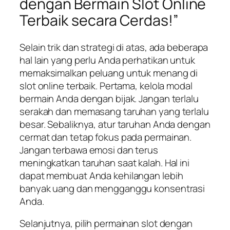
dengan Bermain Slot Online
Terbaik secara Cerdas!”
Selain trik dan strategi di atas, ada beberapa
hal lain yang perlu Anda perhatikan untuk
memaksimalkan peluang untuk menang di
slot online terbaik. Pertama, kelola modal
bermain Anda dengan bijak. Jangan terlalu
serakah dan memasang taruhan yang terlalu
besar. Sebaliknya, atur taruhan Anda dengan
cermat dan tetap fokus pada permainan.
Jangan terbawa emosi dan terus
meningkatkan taruhan saat kalah. Hal ini
dapat membuat Anda kehilangan lebih
banyak uang dan mengganggu konsentrasi
Anda.
Selanjutnya, pilih permainan slot dengan