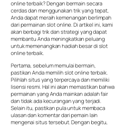
online terbaik? Dengan bermain secara
cerdas dan menggunakan trik yang tepat,
Anda dapat meraih kemenangan berlimpah
dari permainan slot online. Di artikel ini, kami
akan berbagi trik dan strategi yang dapat
membantu Anda meningkatkan peluang
untuk memenangkan hadiah besar di slot
online terbaik.
Pertama, sebelum memulai bermain,
pastikan Anda memilih slot online terbaik.
Pilihlah situs yang terpercaya dan memiliki
lisensi resmi. Hal ini akan memastikan bahwa
permainan yang Anda mainkan adalah fair
dan tidak ada kecurangan yang terjadi.
Selain itu, pastikan pula untuk membaca
ulasan dan komentar dari pemain lain
mengenai situs tersebut. Dengan begitu,