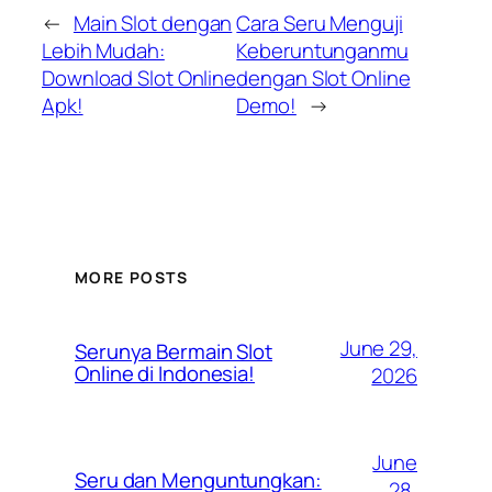
←
Main Slot dengan
Cara Seru Menguji
Lebih Mudah:
Keberuntunganmu
Download Slot Online
dengan Slot Online
Apk!
Demo!
→
MORE POSTS
June 29,
Serunya Bermain Slot
Online di Indonesia!
2026
June
Seru dan Menguntungkan:
28,