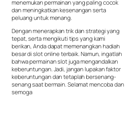
menemukan permainan yang paling cocok
dan meningkatkan kesenangan serta
peluang untuk menang.
Dengan menerapkan trik dan strategi yang
tepat, serta mengikuti tips yang kami
berikan, Anda dapat memenangkan hadiah
besar di slot online terbaik. Namun, ingatlah
bahwa permainan slot juga mengandalkan
keberuntungan. Jadi, jangan lupakan faktor
keberuntungan dan tetaplah bersenang-
senang saat bermain. Selamat mencoba dan
semoga