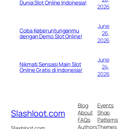
Dunia Slot Online Indonesia!
2026
June
Coba Keberuntunganmu
26,
dengan Demo Slot Online!
2026
June
Nikmati Sensasi Main Slot
24,
Online Gratis di Indonesia!
2026
Blog
Events
Slashloot.com
About
Shop
FAQs
Patterns
Authors
Themes
Slashloot.com