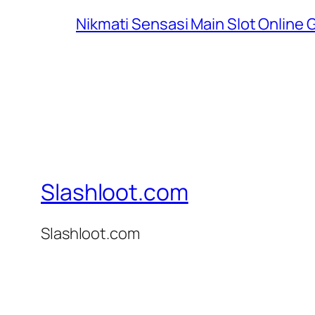
Nikmati Sensasi Main Slot Online G
Slashloot.com
Slashloot.com