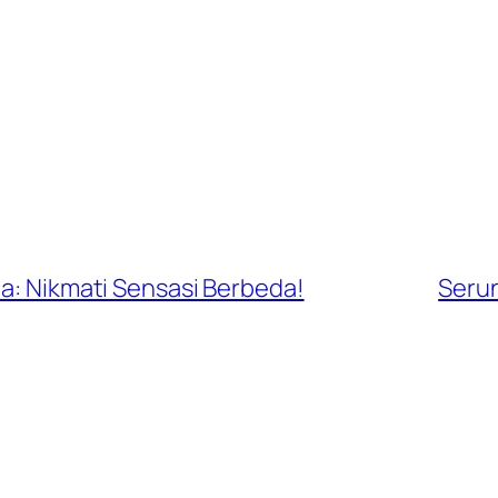
ia: Nikmati Sensasi Berbeda!
Serun