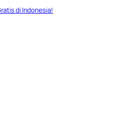
ratis di Indonesia!