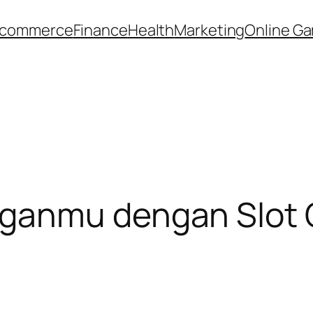
-commerce
Finance
Health
Marketing
Online G
ganmu dengan Slot 