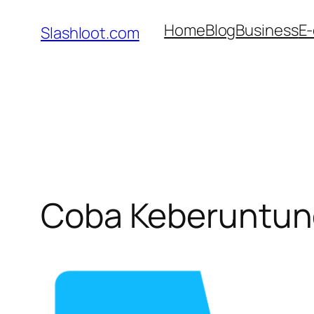
Skip
Home
Blog
Business
E
Slashloot.com
to
content
Coba Keberuntun