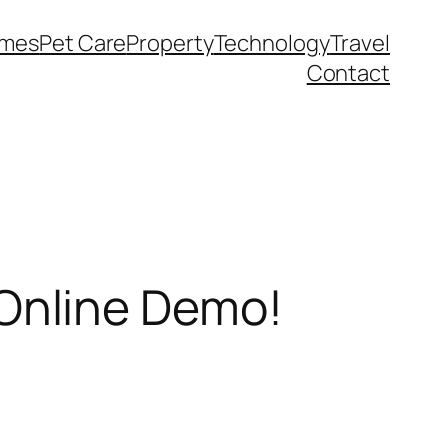
ames
Pet Care
Property
Technology
Travel
Contact
Online Demo!