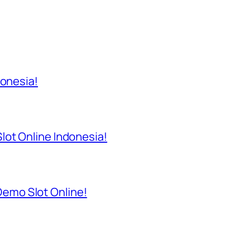
donesia!
ot Online Indonesia!
mo Slot Online!