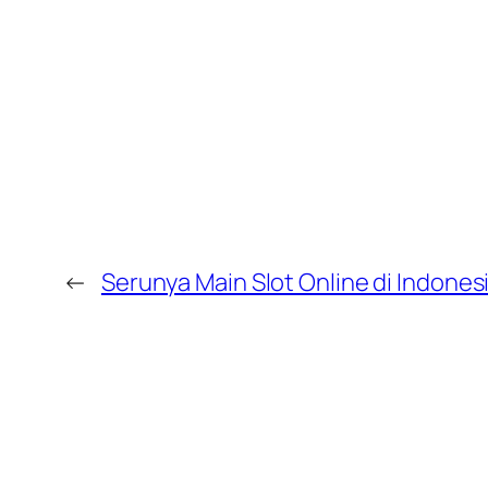
←
Serunya Main Slot Online di Indones