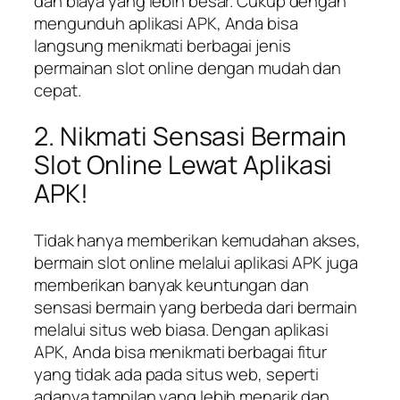
dan biaya yang lebih besar. Cukup dengan
mengunduh aplikasi APK, Anda bisa
langsung menikmati berbagai jenis
permainan slot online dengan mudah dan
cepat.
2. Nikmati Sensasi Bermain
Slot Online Lewat Aplikasi
APK!
Tidak hanya memberikan kemudahan akses,
bermain slot online melalui aplikasi APK juga
memberikan banyak keuntungan dan
sensasi bermain yang berbeda dari bermain
melalui situs web biasa. Dengan aplikasi
APK, Anda bisa menikmati berbagai fitur
yang tidak ada pada situs web, seperti
adanya tampilan yang lebih menarik dan