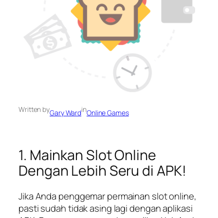
Written by
in
Gary Ward
Online Games
1. Mainkan Slot Online
Dengan Lebih Seru di APK!
Jika Anda penggemar permainan slot online,
pasti sudah tidak asing lagi dengan aplikasi